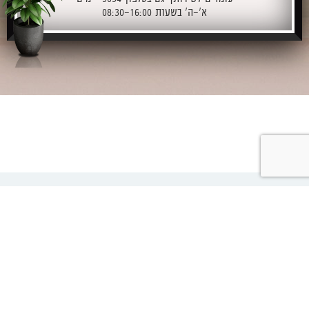
א'-ה' בשעות 08:30-16:00
תנאי שימוש
גילוי נאות
מדיניות פרטיות
הצהרת נגישות
אלטשולר שחם בית השקעות, הברזל 19א' רמת החייל תל אביב-יפו
טלפון :
*5054
פקס : 073-2462700